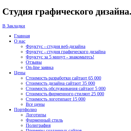
Студия графического дизайна.
В Закладки
Главная
О нас
Фруктус - студия веб-дизайна
Фруктус - студия графического дизайна
Фруктус за 5 минут - знакомьтесь!
Отзывы
On-line заявка
Цены
Стоимость разработки сайта
от 65 000
Стоимость дизайна сайта
от 35 000
Стоимость обслуживания сайта
от 5 000
Стоимость фирменного стиля
от 25 000
Стоимость логотипа
от 15 000
Все цены
Портфолио
Логотипы
Фирменный стиль
Полиграфия
Примеры созданных сайтов